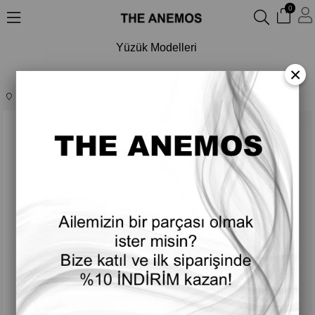
0
Yüzük Modelleri
×
Anasayfa
ÜRÜNLER
Takı & Aksesuar
Yüzük