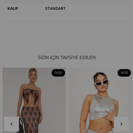
KALIP
STANDART
%50
%50