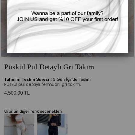
Püskül Pul Detaylı Gri Takım
Tahmini Teslim Süresi
:
3 Gün İçinde Teslim
Püskül pul detaylı fermuarlı gri takım.
4.500,00 TL