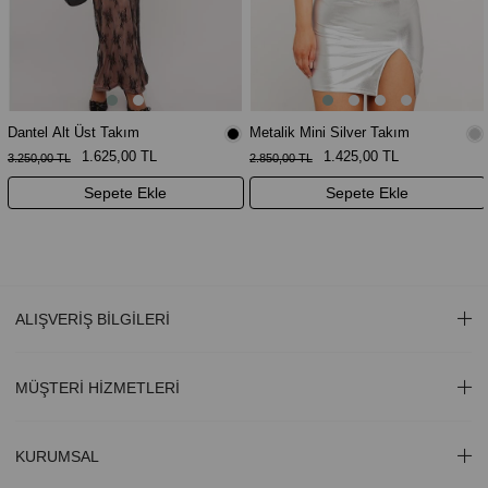
Dantel Alt Üst Takım
Metalik Mini Silver Takım
1.625,00 TL
1.425,00 TL
3.250,00 TL
2.850,00 TL
Sepete Ekle
Sepete Ekle
ALIŞVERİŞ BİLGİLERİ
MÜŞTERİ HİZMETLERİ
KURUMSAL