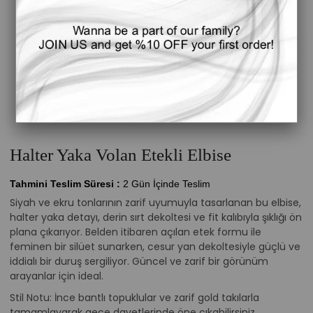
Halter Yaka Volan Etekli Elbise
Tahmini Teslim Süresi
:
2 Gün İçinde Teslim
Siyah ve ekru tonlarının zarif uyumuyla tasarlanan bu elbise,
halter yaka detayı, derin sırt dekoltesi ve fit kalıbıyla şıklığı ön
plana çıkarıyor. Belden itibaren açılan etek formu ile
feminen bir silüet sunarken, cesur yan dekoltesiyle güçlü ve
iddialı bir duruş sergiliyor. Güncel ve zarif bir görünüm
arayanlar için ideal.
Stil Notu: İnce bantlı topuklular ve zarif gold takılarla
tamamlayarak gece davetlerinde öne çıkabilirsiniz.