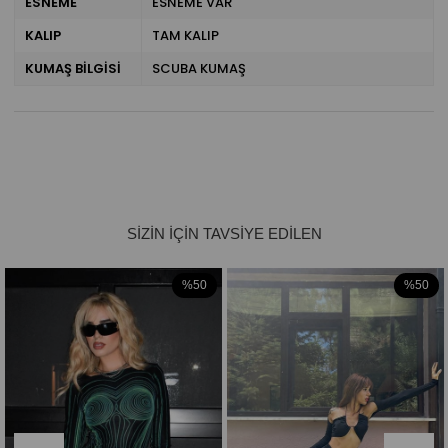
ESNEME
ESNEME VAR
KALIP
TAM KALIP
KUMAŞ BİLGİSİ
SCUBA KUMAŞ
%50
%50