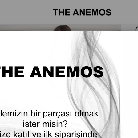
T
G
d
s
e
ç
f
k
•
•
•
•
•
4