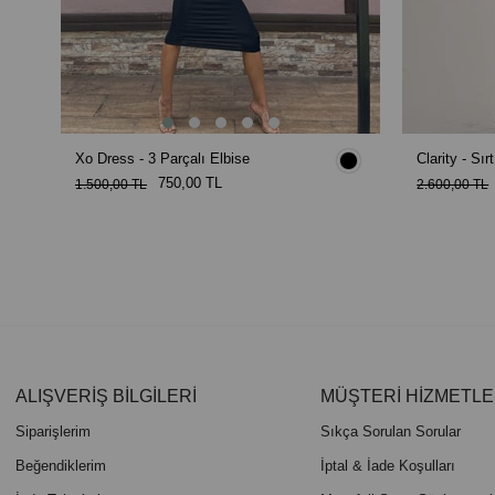
Xo Dress - 3 Parçalı Elbise
Clarity - Sır
750,00 TL
1.500,00 TL
2.600,00 TL
ALIŞVERİŞ BİLGİLERİ
MÜŞTERİ HİZMETLE
Siparişlerim
Sıkça Sorulan Sorular
Beğendiklerim
İptal & İade Koşulları