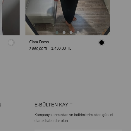
Clara Dress
Javan 
1.430,00 TL
4.550,
2.860,00 TL
N
E-BÜLTEN KAYIT
Kampanyalarımızdan ve indirimlerimizden güncel
olarak haberdar olun.