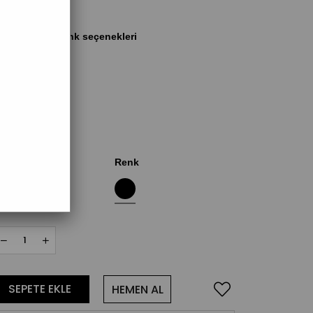
eden
Renk
S
M
L