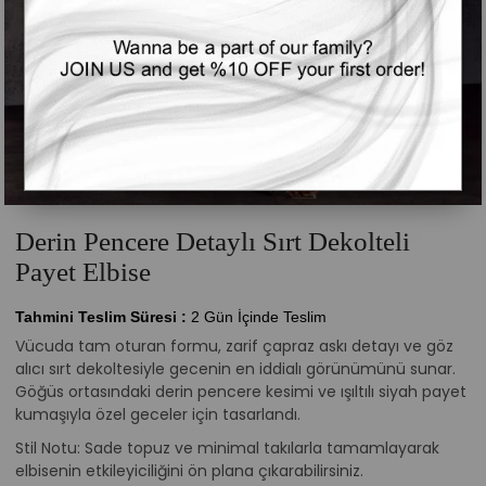
Derin Pencere Detaylı Sırt Dekolteli
Payet Elbise
Tahmini Teslim Süresi
:
2 Gün İçinde Teslim
Vücuda tam oturan formu, zarif çapraz askı detayı ve göz
alıcı sırt dekoltesiyle gecenin en iddialı görünümünü sunar.
Göğüs ortasındaki derin pencere kesimi ve ışıltılı siyah payet
kumaşıyla özel geceler için tasarlandı.
Stil Notu: Sade topuz ve minimal takılarla tamamlayarak
elbisenin etkileyiciliğini ön plana çıkarabilirsiniz.