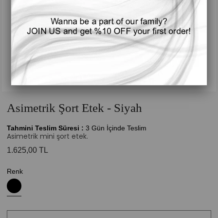
Asimetrik Şort Etek - Siyah
Tahmini Teslim Süresi
:
3 Gün İçinde Teslim
Asimetrik mini şort etek.
1.625,00 TL
Renk