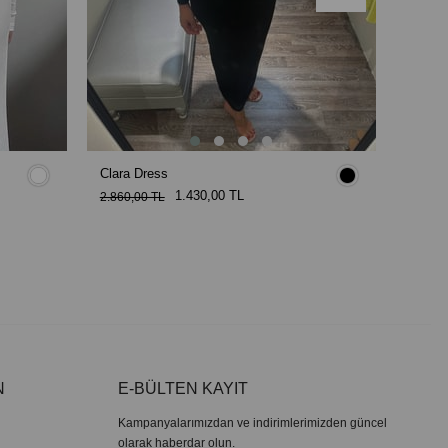
Clara Dress
Javan 
1.430,00 TL
4.550,
2.860,00 TL
N
E-BÜLTEN KAYIT
Kampanyalarımızdan ve indirimlerimizden güncel
olarak haberdar olun.