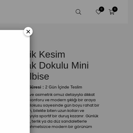
0
0
×
Asimetrik Kesim
Yumuşak Dokulu Mini
Siyah Elbise
ahmini Teslim Süresi
:
2 Gün İçinde Teslim
inimal tasarımı ve asimetrik omuz detayıyla dikkat
eken bu elbise, konforu ve modern şıklığı bir araya
etirir. Yumuşak dokusu sayesinde gün boyu rahat bir
ullanım sunarken, bilekte biten uzun kolları ve
aşparmak detayıyla sportif bir duruş kazanır. Günlük
tilinizde sneaker, terlik ya da düz sandaletlerle
ombinleyerek zahmetsizce modern bir görünüm
lde edebilirsiniz.