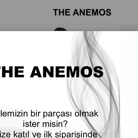
T
M
ç
g
k
b
s
k
e