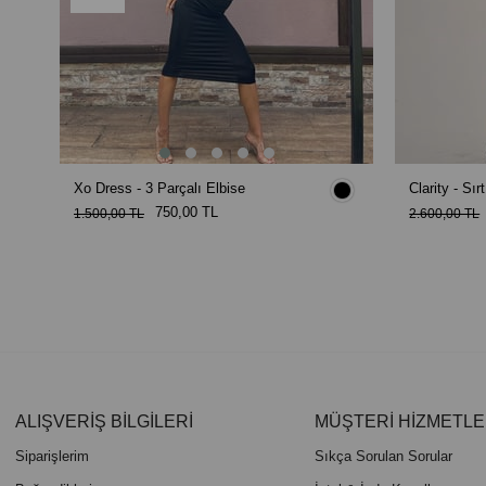
Xo Dress - 3 Parçalı Elbise
Clarity - Sır
750,00 TL
1.500,00 TL
2.600,00 TL
ALIŞVERİŞ BİLGİLERİ
MÜŞTERİ HİZMETLE
Siparişlerim
Sıkça Sorulan Sorular