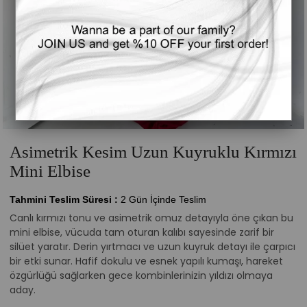
Asimetrik Kesim Uzun Kuyruklu Kırmızı
Mini Elbise
Tahmini Teslim Süresi
:
2 Gün İçinde Teslim
Canlı kırmızı tonu ve asimetrik omuz detayıyla öne çıkan bu
mini elbise, vücuda tam oturan kalıbı sayesinde zarif bir
silüet yaratır. Derin yırtmacı ve uzun kuyruk detayı ile çarpıcı
bir etki sunar. Hafif dokulu ve esnek yapılı kumaşı, hareket
özgürlüğü sağlarken gece kombinlerinizin yıldızı olmaya
aday.